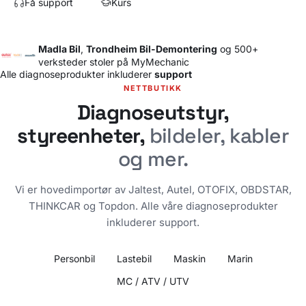
Få support
Kurs
Madla Bil
,
Trondheim Bil-Demontering
og 500+
verksteder stoler på MyMechanic
Alle diagnoseprodukter inkluderer
support
NETTBUTIKK
Diagnoseutstyr,
styreenheter,
bildeler, kabler
og mer.
Vi er hovedimportør av Jaltest, Autel, OTOFIX, OBDSTAR,
THINKCAR og Topdon. Alle våre diagnoseprodukter
inkluderer support.
Personbil
Lastebil
Maskin
Marin
MC / ATV / UTV