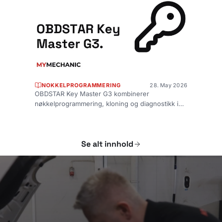
NOKKELPROGRAMMERING
28. May 2026
OBDSTAR Key Master G3 kombinerer
nøkkelprogrammering, kloning og diagnostikk i
én brukervennlig enhet for profesjonelle
bilverk...
Se alt innhold