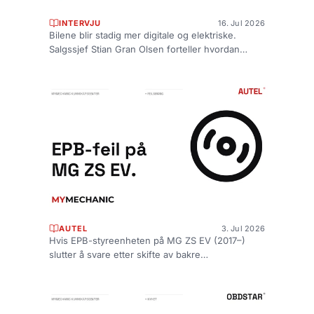
INTERVJU
16. Jul 2026
Bilene blir stadig mer digitale og elektriske.
Salgssjef Stian Gran Olsen forteller hvordan
MyMechanic tetter kompetansegapet —...
AUTEL
3. Jul 2026
Hvis EPB-styreenheten på MG ZS EV (2017–)
slutter å svare etter skifte av bakre
bremseklosser, er den ofte bare låst, ikke ød...