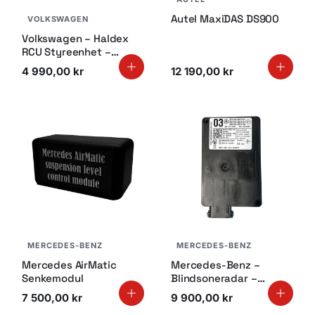
Autel MaxiDAS DS900
VOLKSWAGEN
Volkswagen – Haldex
RCU Styreenhet –
0AY907554J – Brukt
4 990,00 kr
12 190,00 kr
MERCEDES-BENZ
MERCEDES-BENZ
Mercedes AirMatic
Mercedes-Benz –
Senkemodul
Blindsoneradar –
A0009055701 /
7 500,00 kr
9 900,00 kr
A0009028407 /